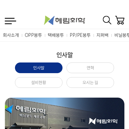
회사소개
OPP봉투
택배봉투
PP/PE봉투
지퍼백
비닐봉
인사말
인사말
연혁
설비현황
오시는 길