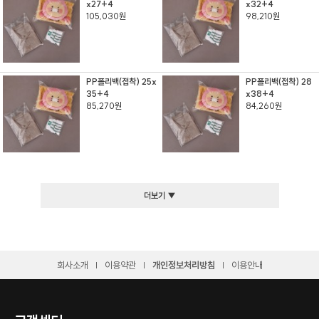
x27+4
x32+4
105,030원
98,210원
PP폴리백(접착) 25x
PP폴리백(접착) 28
35+4
x38+4
85,270원
84,260원
더보기 ▼
회사소개
이용약관
개인정보처리방침
이용안내