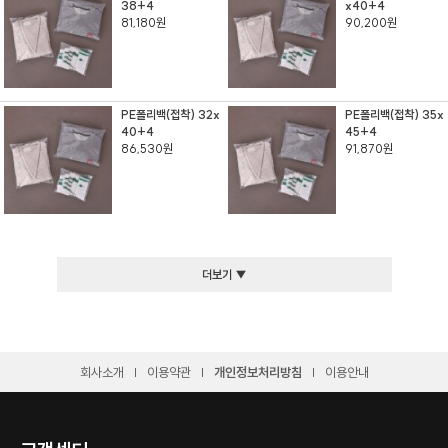
38+4
x40+4
81,180원
90,200원
PE폴리백(접착) 32x
PE폴리백(접착) 35x
40+4
45+4
86,530원
91,870원
더보기 ▼
회사소개
이용약관
개인정보처리방침
이용안내