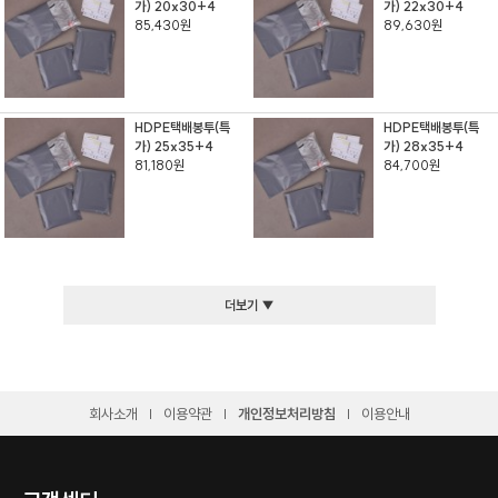
가) 20x30+4
가) 22x30+4
85,430원
89,630원
HDPE택배봉투(특
HDPE택배봉투(특
가) 25x35+4
가) 28x35+4
81,180원
84,700원
더보기 ▼
회사소개
이용약관
개인정보처리방침
이용안내